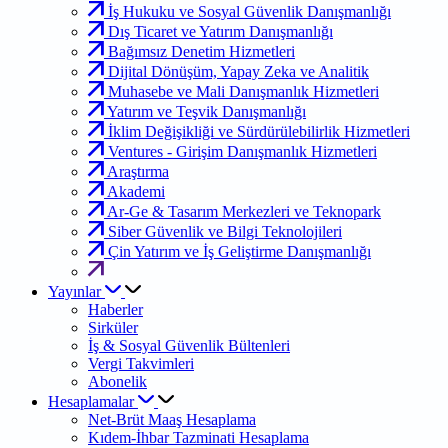
İş Hukuku ve Sosyal Güvenlik Danışmanlığı
Dış Ticaret ve Yatırım Danışmanlığı
Bağımsız Denetim Hizmetleri
Dijital Dönüşüm, Yapay Zeka ve Analitik
Muhasebe ve Mali Danışmanlık Hizmetleri
Yatırım ve Teşvik Danışmanlığı
İklim Değişikliği ve Sürdürülebilirlik Hizmetleri
Ventures - Girişim Danışmanlık Hizmetleri
Araştırma
Akademi
Ar-Ge & Tasarım Merkezleri ve Teknopark
Siber Güvenlik ve Bilgi Teknolojileri
Çin Yatırım ve İş Geliştirme Danışmanlığı
Yayınlar
Haberler
Sirküler
İş & Sosyal Güvenlik Bültenleri
Vergi Takvimleri
Abonelik
Hesaplamalar
Net-Brüt Maaş Hesaplama
Kıdem-İhbar Tazminati Hesaplama