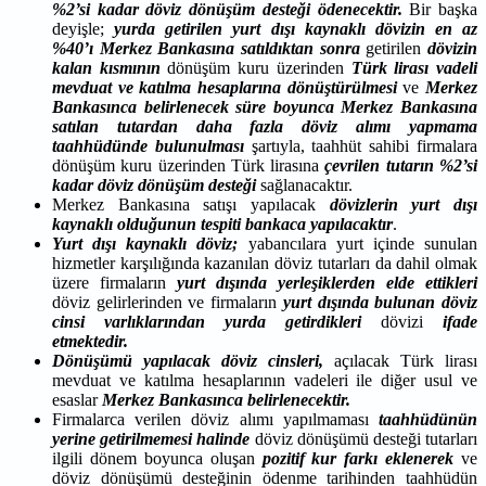
%2’si kadar döviz dönüşüm desteği ödenecektir.
Bir başka
deyişle;
yurda getirilen yurt dışı kaynaklı dövizin en az
%40’ı Merkez Bankasına satıldıktan sonra
getirilen
dövizin
kalan kısmının
dönüşüm kuru üzerinden
Türk lirası vadeli
mevduat ve katılma hesaplarına
dönüştürülmesi
ve
Merkez
Bankasınca belirlenecek süre boyunca Merkez Bankasına
satılan tutardan daha fazla döviz alımı yapmama
taahhüdünde bulunulması
şartıyla, taahhüt sahibi firmalara
dönüşüm kuru üzerinden Türk lirasına
çevrilen tutarın %2’si
kadar döviz dönüşüm desteği
sağlanacaktır.
Merkez Bankasına satışı yapılacak
dövizlerin yurt dışı
kaynaklı olduğunun tespiti bankaca
yapılacaktır
.
Yurt dışı kaynaklı döviz;
yabancılara yurt içinde sunulan
hizmetler karşılığında kazanılan döviz tutarları da dahil olmak
üzere firmaların
yurt dışında yerleşiklerden elde ettikleri
döviz gelirlerinden ve firmaların
yurt dışında bulunan döviz
cinsi varlıklarından yurda getirdikleri
dövizi
ifade
etmektedir.
Dönüşümü yapılacak
döviz cinsleri,
açılacak Türk lirası
mevduat ve katılma hesaplarının vadeleri ile diğer usul ve
esaslar
Merkez Bankasınca belirlenecektir.
Firmalarca verilen döviz alımı yapılmaması
taahhüdünün
yerine getirilmemesi
halinde
döviz dönüşümü desteği tutarları
ilgili dönem boyunca oluşan
pozitif kur farkı eklenerek
ve
döviz dönüşümü desteğinin ödenme tarihinden taahhüdün