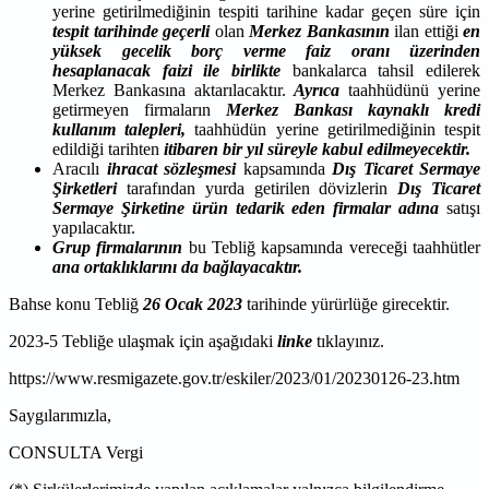
yerine getirilmediğinin tespiti tarihine kadar geçen süre için
tespit tarihinde geçerli
olan
Merkez Bankasının
ilan ettiği
en
yüksek gecelik borç verme faiz oranı üzerinden
hesaplanacak faizi ile birlikte
bankalarca tahsil edilerek
Merkez Bankasına aktarılacaktır.
Ayrıca
taahhüdünü yerine
getirmeyen firmaların
Merkez Bankası kaynaklı kredi
kullanım talepleri,
taahhüdün yerine getirilmediğinin tespit
edildiği tarihten
itibaren bir yıl süreyle kabul edilmeyecektir.
Aracılı
ihracat sözleşmesi
kapsamında
Dış Ticaret Sermaye
Şirketleri
tarafından yurda getirilen dövizlerin
Dış Ticaret
Sermaye Şirketine ürün tedarik eden firmalar adına
satışı
yapılacaktır.
Grup firmalarının
bu Tebliğ kapsamında vereceği taahhütler
ana ortaklıklarını da bağlayacaktır.
Bahse konu Tebliğ
26 Ocak 2023
tarihinde yürürlüğe girecektir.
2023-5
Tebliğe ulaşmak için aşağıdaki
linke
tıklayınız.
https://www.resmigazete.gov.tr/eskiler/2023/01/20230126-23.htm
Saygılarımızla,
CONSULTA Vergi