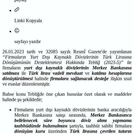
Linki Kopyala
sayfayı yazdır
26.01.2023 tarih ve 32085 sayılı Resmî Gazete'de yayımlanan
“Firmaların Yurt Dışı Kaynaklı Dövizlerinin Türk Lirasına
Dönüşümünün Desteklenmesi Hakkında Tebliğ (2023-5)”
ile
firmaların
yurt dışı kaynaklı
dövizlerinin
Merkez Bankasına
satılması
ile
Türk lirası vadeli mevduat
ve
katılma hesaplarına
dönüştürülmesi
halinde
firmalara
sağlanacak desteğe
ilişkin usul
ve esaslar düzenlenmiştir.
Bahse konu Tebliğde öne çıkan hususlar özet olarak ve maddeler
halinde şu şekildedir;
Firmaların yurt dışı kaynaklı dövizlerinin banka aracılığıyla
Merkez Bankasına satışı sırasında,
Merkez Bankasınca
belirlenecek süre boyunca döviz alımı yapmama
taahhüdünde bulunulması
şartıyla, taahhüt sahibi firmalara
dönüşüm kuru
üzerinden
Türk lirasına çevrilen tutarın