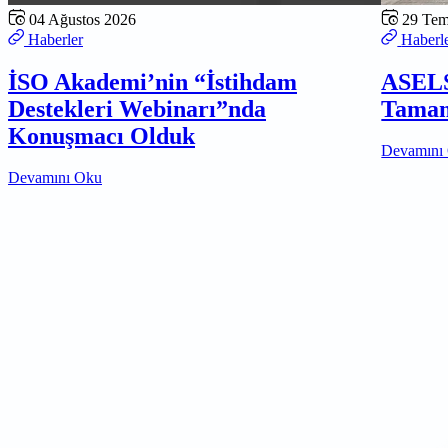
04 Ağustos 2026
29 Te
Haberler
Haberl
İSO Akademi’nin “İstihdam
ASELS
Destekleri Webinarı”nda
Tamam
Konuşmacı Olduk
Devamını
Devamını Oku