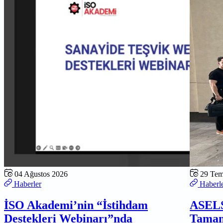
04 Ağustos 2026
29 Te
Haberler
Haberl
İSO Akademi’nin “İstihdam
ASELS
Destekleri Webinarı”nda
Tamam