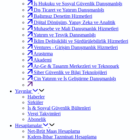
İş Hukuku ve Sosyal Güvenlik Danışmanlığı
Dış Ticaret ve Yatırım Danışmanlığı
Bağımsız Denetim Hizmetleri
Dijital Dönüşüm, Yapay Zeka ve Analitik
Muhasebe ve Mali Danışmanlık Hizmetleri
Yatırım ve Teşvik Danışmanlığı
İklim Değişikliği ve Sürdürülebilirlik Hizmetleri
Ventures - Girişim Danışmanlık Hizmetleri
Araştırma
Akademi
Ar-Ge & Tasarım Merkezleri ve Teknopark
Siber Güvenlik ve Bilgi Teknolojileri
Çin Yatırım ve İş Geliştirme Danışmanlığı
Yayınlar
Haberler
Sirküler
İş & Sosyal Güvenlik Bültenleri
Vergi Takvimleri
Abonelik
Hesaplamalar
Net-Brüt Maaş Hesaplama
Kıdem-İhbar Tazminati Hesaplama