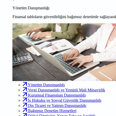
Yönetim Danışmanlığı
Finansal tabloların güvenilirliğini bağımsız denetimle sağlayarak
Yönetim Danışmanlığı
Vergi Danışmanlığı ve Yeminli Mali Müşavirlik
Kurumsal Finansman Danışmanlığı
İş Hukuku ve Sosyal Güvenlik Danışmanlığı
Dış Ticaret ve Yatırım Danışmanlığı
Bağımsız Denetim Hizmetleri
Dijital Dönüşüm, Yapay Zeka ve Analitik