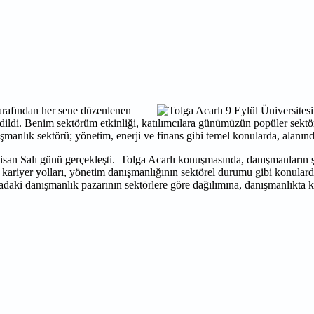
rafından her sene düzenlenen
di. Benim sektörüm etkinliği, katılımcılara günümüzün popüler sektörle
nışmanlık sektörü; yönetim, enerji ve finans gibi temel konularda, alanın
n Salı günü gerçekleşti. Tolga Acarlı konuşmasında, danışmanların şirke
 kariyer yolları, yönetim danışmanlığının sektörel durumu gibi konulard
adaki danışmanlık pazarının sektörlere göre dağılımına, danışmanlıkta kr