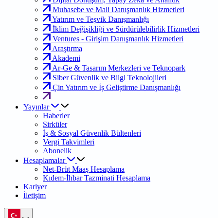
Muhasebe ve Mali Danışmanlık Hizmetleri
Yatırım ve Teşvik Danışmanlığı
İklim Değişikliği ve Sürdürülebilirlik Hizmetleri
Ventures - Girişim Danışmanlık Hizmetleri
Araştırma
Akademi
Ar-Ge & Tasarım Merkezleri ve Teknopark
Siber Güvenlik ve Bilgi Teknolojileri
Çin Yatırım ve İş Geliştirme Danışmanlığı
Yayınlar
Haberler
Sirküler
İş & Sosyal Güvenlik Bültenleri
Vergi Takvimleri
Abonelik
Hesaplamalar
Net-Brüt Maaş Hesaplama
Kıdem-İhbar Tazminati Hesaplama
Kariyer
İletişim