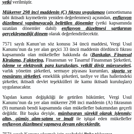
yetki
verilmiştir.
Mükerrer 298 inci maddenin (Ç) fıkrası uygulaması
(amortismana
tabi iktisadi kıymetlerin yeniden değerlenmesi) açısından,
enflasyon
düzeltmesi yapılmayacağı belirtilen dönemler
(yetki kapsamında
uzatılan dönemler dahil)
enflasyon düzeltmesi şartlarının
gerçekleşmediği dönem
olarak değerlendirilecektir.
7571 sayılı Kanun’un söz konusu 34 üncü maddesi, Vergi Usul
Kanunu’nun da yer alan geçici 33 üncü maddenin dördüncü fıkrası
kapsamında olan mükellefler hakkında da (
Bankalar, Finansal
Kiralama, Faktoring,
Finansman ve Tasarruf Finansman Şirketleri,
ödeme ve elektronik para kuruluşları, yetkili döviz müesseseleri,
varlık yönetim şirketleri, sermaye piyasası kurumları,
sigorta ve
reasürans şirketleri,
emeklilik şirketleri, tasfiye ve iflas hallerindeki
şirketler, iktisadi devlet teşekkülleri ile kamu iktisadi kuruluşları)
uygulanacaktır.
Yapılan kanun değişikliği ile getirilen hükümler, Vergi Usul
Kanunu’nun da yer alan mükerrer 298 inci maddenin (A) fıkrasının
(9) numaralı bendi kapsamında olan mükellefler bakımından geçerli
değildir. Bir başka deyişle,
münhasıran sürekli olarak işlenmiş;
altın, gümüş alım-satımı ve imali
ile iştigal eden mükellefler
enflasyon düzeltmesi yapmaya devam edeceklerdir.