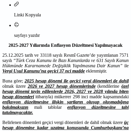
Linki Kopyala
sayfayı yazdır
2025-2027 Yıllarında Enflasyon Düzeltmesi Yapılmayacak
25.12.2025 tarih ve 33118 sayılı Resmî Gazete’de yayımlanan 7571
sayılı
“Türk Ceza Kanunu ile Bazı Kanunlarda ve 631 Sayılı Kanun
Hükmünde Kararnamede Değişiklik Yapılmasına Dair Kanun”
ile
Vergi Usul Kanunu’na geçici 37 nci madde
eklenmiştir.
Buna göre;
2025 hesap dönemi ile geçici vergi dönemleri de dahil
olmak üzere
2026 ve 2027 hesap dönemlerinde
(kendilerine
özel
hesap dönemi tayin edilenlerde 2026, 2027 ve 2028 yılında biten
hesap dönemleri
itibarıyla) mükerrer 298 inci madde kapsamındaki
enflasyon düzeltmesine ilişkin şartların oluşup oluşmadığına
bakılmaksızın
mali tablolar
enflasyon düzeltmesine tabi
tutulmayacaktır.
Belirlenen dönemleri geçici vergi dönemleri de dahil olmak üzere
üç
hesap dönemine kadar uzatma konusunda Cumhurbaşkanı’na