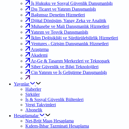
İş Hukuku ve Sosyal Güvenlik Danışmanlığı
Dış Ticaret ve Yatırım Danışmanlığı
Bağımsız Denetim Hizmetleri
Dijital Dönüşüm, Yapay Zeka ve Analitik
Muhasebe ve Mali Danışmanlık Hizmetleri
Yatırım ve Teşvik Danışmanlığı
İklim Değişikliği ve Sürdürülebilirlik Hizmetleri
Ventures - Girişim Danışmanlık Hizmetleri
Araştırma
Akademi
Ar-Ge & Tasarım Merkezleri ve Teknopark
Siber Güvenlik ve Bilgi Teknolojileri
Çin Yatırım ve İş Geliştirme Danışmanlığı
Yayınlar
Haberler
Sirküler
İş & Sosyal Güvenlik Bültenleri
Vergi Takvimleri
Abonelik
Hesaplamalar
Net-Brüt Maaş Hesaplama
Kıdem-İhbar Tazminati Hesaplama