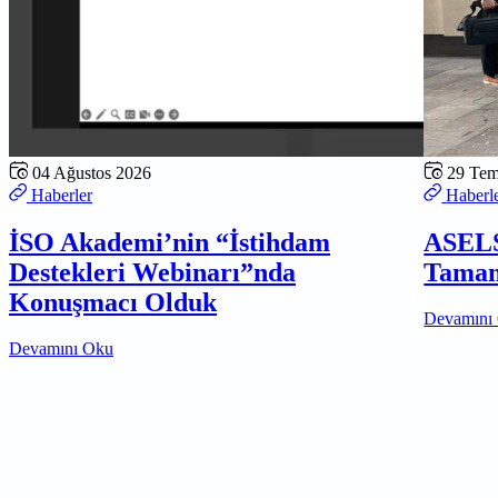
04 Ağustos 2026
29 Te
Haberler
Haberl
İSO Akademi’nin “İstihdam
ASELS
Destekleri Webinarı”nda
Tamam
Konuşmacı Olduk
Devamını
Devamını Oku