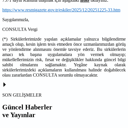
7571 sayılı Kanuna ulaşmak için aşağıdaki
linke
tıklayınız.
https://www.resmigazete.gov.tr/eskiler/2025/12/20251225-33.htm
Saygılarımızla,
CONSULTA Vergi
(*) Sirkülerlerimizde yapılan açıklamalar yalnızca bilgilendirme
amaçlı olup, kesin işlem tesis etmeden önce uzmanlarımızdan görüş
ve yönlendirme alınmasını önemle tavsiye ederiz. Bu sirkülerlerin
amacı tek başına uygulamalara yön vermek olmayıp;
mükelleflerimizin risk, fırsat ve değişiklikler hakkında güncel bilgi
sahibi olmalarını sağlamaktır. Yegâne kaynak olarak
sirkülerlerimizdeki açıklamaların kullanılması halinde doğabilecek
olası zararlardan CONSULTA sorumlu olmayacaktır.
SON GELİŞMELER
Güncel Haberler
ve Yayınlar