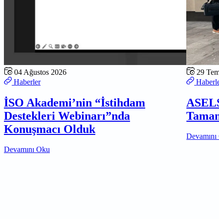
04 Ağustos 2026
29 Te
Haberler
Haberl
İSO Akademi’nin “İstihdam
ASELS
Destekleri Webinarı”nda
Tamam
Konuşmacı Olduk
Devamını
Devamını Oku