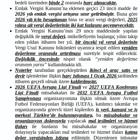
bedeli üzerinden
binde 2
oranında
harç alınacaktır.
Emlak Vergisi Kanunu’na eklenen geçici 23 üncü madde ile
2026 yılı emlak vergisi artışına sınır getirilmiştir.
Buna göre
2026 yılı için hesaplanan
bina ve arazi vergi değerleri,
2025
yılına ait vergi değerlerinin iki kat fazlasını geçemeyecektir.
Emlak Vergisi Kanunu’nun 29 uncu maddesinde yapılan
değişiklik ile
vergi değeri,
mükellefiyetin başlangıç yılını takip
eden yıldan itibaren her yıl,
bir önceki yıl vergi değerinin
Vergi Usul Kanunu hükümleri uyarınca tespit edilen
yeniden
değerleme oranında artırılması
suretiyle tespit edilecektir.
Değişiklik öncesinde
nispet olarak
“yeniden değerleme
oranının yarısı”
kullanılmakta idi.
Noterler
tarafından gerçekleştirilen
ikinci el araç satış ve
devir
işlemlerine ilişkin
harç istisnası 1 Ocak 2026
tarihinden
itibaren geçerli olmak üzere
kaldırılmıştır.
2026 UEFA Avrupa Ligi Finali
ve
2027 UEFA Konferans
Ligi Finali
müsabakaları ile
2032 UEFA Avrupa Futbol
Şampiyonası
organizasyonuna ilişkin olmak üzere Avrupa
Futbol Federasyonları Birliği (UEFA), katılımcı takımlar ve
organizasyonda görevli tüzel kişilerden
iş yeri, kanuni ve iş
merkezi Türkiye’de bulunmayanlara,
bu
müsabakalar ve
organizasyon dolayısıyla
yapılacak
mal teslimleri ve hizmet
ifaları
ile bunların bu müsabakalar ve organizasyon
dolayısıyla yapacakları mal teslimleri ve hizmet ifaları
katma
değer vergisinden istisna
edilmiştir. Düzenlenen istisnalar