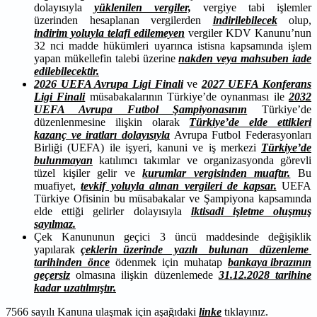
dolayısıyla
yüklenilen vergiler,
vergiye tabi işlemler
üzerinden hesaplanan vergilerden
indirilebilecek
olup,
indirim yoluyla telafi edilemeyen
vergiler KDV Kanunu’nun
32 nci madde hükümleri uyarınca istisna kapsamında işlem
yapan mükellefin talebi üzerine
nakden veya mahsuben iade
edilebilecektir.
2026 UEFA Avrupa Ligi Finali
ve
2027 UEFA Konferans
Ligi Finali
müsabakalarının Türkiye’de oynanması ile
2032
UEFA Avrupa Futbol Şampiyonasının
Türkiye’de
düzenlenmesine ilişkin olarak
Türkiye’de elde ettikleri
kazanç ve iratları dolayısıyla
Avrupa Futbol Federasyonları
Birliği (UEFA) ile işyeri, kanuni ve iş merkezi
Türkiye’de
bulunmayan
katılımcı takımlar ve organizasyonda görevli
tüzel kişiler gelir ve
kurumlar vergisinden muaftır.
Bu
muafiyet,
tevkif yoluyla alınan vergileri de kapsar.
UEFA
Türkiye Ofisinin bu müsabakalar ve Şampiyona kapsamında
elde ettiği gelirler dolayısıyla
iktisadi işletme oluşmuş
sayılmaz.
Çek Kanununun geçici 3 üncü maddesinde değişiklik
yapılarak
çeklerin üzerinde yazılı bulunan düzenleme
tarihinden önce
ödenmek için muhatap
bankaya ibrazının
geçersiz
olmasına ilişkin düzenlemede
31.12.2028 tarihine
kadar uzatılmıştır.
7566 sayılı Kanuna ulaşmak için aşağıdaki
linke
tıklayınız.