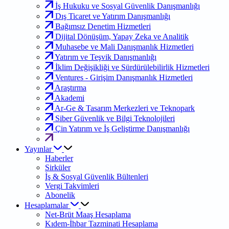
İş Hukuku ve Sosyal Güvenlik Danışmanlığı
Dış Ticaret ve Yatırım Danışmanlığı
Bağımsız Denetim Hizmetleri
Dijital Dönüşüm, Yapay Zeka ve Analitik
Muhasebe ve Mali Danışmanlık Hizmetleri
Yatırım ve Teşvik Danışmanlığı
İklim Değişikliği ve Sürdürülebilirlik Hizmetleri
Ventures - Girişim Danışmanlık Hizmetleri
Araştırma
Akademi
Ar-Ge & Tasarım Merkezleri ve Teknopark
Siber Güvenlik ve Bilgi Teknolojileri
Çin Yatırım ve İş Geliştirme Danışmanlığı
Yayınlar
Haberler
Sirküler
İş & Sosyal Güvenlik Bültenleri
Vergi Takvimleri
Abonelik
Hesaplamalar
Net-Brüt Maaş Hesaplama
Kıdem-İhbar Tazminati Hesaplama