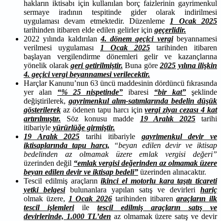
hakların iktisabı için kullanılan borç faizlerinin gayrimenkul
sermaye iradının tespitinde gider olarak indirilmesi
uygulaması devam etmektedir. Düzenleme
1 Ocak 2025
tarihinden itibaren elde edilen gelirler için
geçerlidir.
2022 yılında kaldırılan
4. dönem geçici vergi
beyannamesi
verilmesi uygulaması
1 Ocak 2025
tarihinden itibaren
başlayan vergilendirme dönemleri gelir ve kazançlarına
yönelik olarak
geri getirilmiştir.
Buna göre
2025 yılına ilişkin
4. geçici vergi beyannamesi verilecektir.
Harçlar Kanunu’nun 63 üncü maddesinin dördüncü fıkrasında
yer alan
“% 25 nispetinde”
ibaresi
“bir kat”
şeklinde
değiştirilerek,
gayrimenkul alım-satımlarında bedelin düşük
gösterilerek
az ödenen tapu harcı için
vergi ziyaı cezası 4 kat
artırılmıştır.
Söz konusu madde
19 Aralık 2025
tarihi
itibariyle
yürürlüğe girmiştir.
19 Aralık 2025
tarihi itibariyle
gayrimenkul devir ve
iktisaplarında tapu harcı,
“beyan edilen devir ve iktisap
bedelinden az olmamak üzere emlak vergisi değeri”
üzerinden değil
“emlak vergisi değerinden az olmamak üzere
beyan edilen devir ve iktisap bedeli”
üzerinden alınacaktır.
Tescil edilmiş araçların
ikinci el motorlu kara taşıtı ticareti
yetki belgesi
bulunanlara yapılan satış ve devirleri
hariç
olmak üzere,
1 Ocak 2026
tarihinden itibaren
araçların ilk
tescil işlemleri
ile
tescil edilmiş araçların satış ve
devirlerinde, 1.000 TL’den
az olmamak üzere satış ve devir