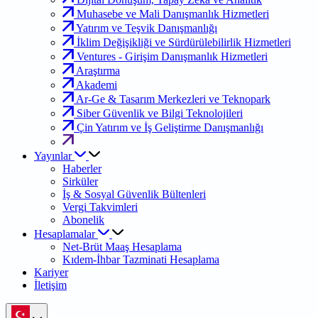
Muhasebe ve Mali Danışmanlık Hizmetleri
Yatırım ve Teşvik Danışmanlığı
İklim Değişikliği ve Sürdürülebilirlik Hizmetleri
Ventures - Girişim Danışmanlık Hizmetleri
Araştırma
Akademi
Ar-Ge & Tasarım Merkezleri ve Teknopark
Siber Güvenlik ve Bilgi Teknolojileri
Çin Yatırım ve İş Geliştirme Danışmanlığı
Yayınlar
Haberler
Sirküler
İş & Sosyal Güvenlik Bültenleri
Vergi Takvimleri
Abonelik
Hesaplamalar
Net-Brüt Maaş Hesaplama
Kıdem-İhbar Tazminati Hesaplama
Kariyer
İletişim