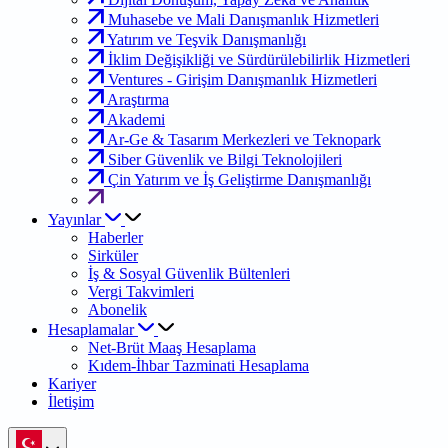
Muhasebe ve Mali Danışmanlık Hizmetleri
Yatırım ve Teşvik Danışmanlığı
İklim Değişikliği ve Sürdürülebilirlik Hizmetleri
Ventures - Girişim Danışmanlık Hizmetleri
Araştırma
Akademi
Ar-Ge & Tasarım Merkezleri ve Teknopark
Siber Güvenlik ve Bilgi Teknolojileri
Çin Yatırım ve İş Geliştirme Danışmanlığı
Yayınlar
Haberler
Sirküler
İş & Sosyal Güvenlik Bültenleri
Vergi Takvimleri
Abonelik
Hesaplamalar
Net-Brüt Maaş Hesaplama
Kıdem-İhbar Tazminati Hesaplama
Kariyer
İletişim