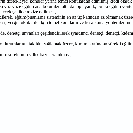
erin destekleyici konular yerine temel konulardan edinilmiş kredi olarak
ya yüz yüze eğitim ana bölümleri altında toplayarak, bu iki eğitim yönte
lecek şekilde revize edilmesi,
 edilerek, eğitim/puanlama sisteminin en az üç katından az olmamak üzere
si, vergi hukuku ile ilgili temel konuların ve hesaplama yöntemlerinin d
, denetçi unvanları çeşitlendirilerek (yardımcı denetçi, denetçi, kıdeml
im durumlarının takibini sağlamak üzere, kurum tarafından sürekli eğiti
rim sürelerinin yıllık bazda yapılması,