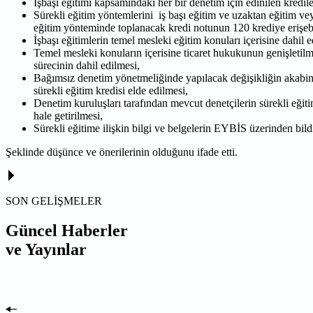
İşbaşı eğitimi kapsamındaki her bir denetim için edinilen kredil
Sürekli eğitim yöntemlerini iş başı eğitim ve uzaktan eğitim ve
eğitim yönteminde toplanacak kredi notunun 120 krediye erişebi
İşbaşı eğitimlerin temel mesleki eğitim konuları içerisine dahil
Temel mesleki konuların içerisine ticaret hukukunun genişletilme
sürecinin dahil edilmesi,
Bağımsız denetim yönetmeliğinde yapılacak değişikliğin akabinde
sürekli eğitim kredisi elde edilmesi,
Denetim kuruluşları tarafından mevcut denetçilerin sürekli eğit
hale getirilmesi,
Sürekli eğitime ilişkin bilgi ve belgelerin EYBİS üzerinden bildi
Şeklinde düşünce ve önerilerinin olduğunu ifade etti.
SON GELİŞMELER
Güncel Haberler
ve Yayınlar