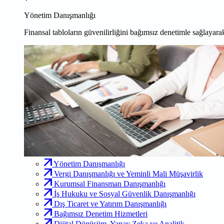
Yönetim Danışmanlığı
Finansal tabloların güvenilirliğini bağımsız denetimle sağlayarak
Yönetim Danışmanlığı
Vergi Danışmanlığı ve Yeminli Mali Müşavirlik
Kurumsal Finansman Danışmanlığı
İş Hukuku ve Sosyal Güvenlik Danışmanlığı
Dış Ticaret ve Yatırım Danışmanlığı
Bağımsız Denetim Hizmetleri
Dijital Dönüşüm, Yapay Zeka ve Analitik