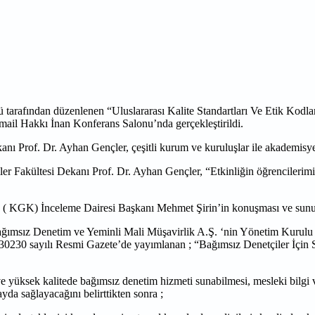
lümü tarafından düzenlenen “Uluslararası Kalite Standartları Ve Etik 
İsmail Hakkı İnan Konferans Salonu’nda gerçekleştirildi.
kanı Prof. Dr. Ayhan Gençler, çeşitli kurum ve kuruluşlar ile akademisye
mler Fakültesi Dekanı Prof. Dr. Ayhan Gençler, “Etkinliğin öğrencilerim
( KGK) İnceleme Dairesi Başkanı Mehmet Şirin’in konuşması ve sunu
Bağımsız Denetim ve Yeminli Mali Müşavirlik A.Ş. ‘nin Yönetim Kuru
0230 sayılı Resmi Gazete’de yayımlanan ; “Bağımsız Denetçiler İçin Sü
 yüksek kalitede bağımsız denetim hizmeti sunabilmesi, mesleki bilgi ve
yda sağlayacağını belirttikten sonra ;