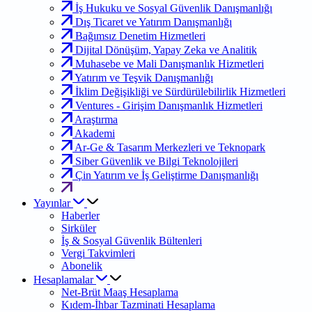
İş Hukuku ve Sosyal Güvenlik Danışmanlığı
Dış Ticaret ve Yatırım Danışmanlığı
Bağımsız Denetim Hizmetleri
Dijital Dönüşüm, Yapay Zeka ve Analitik
Muhasebe ve Mali Danışmanlık Hizmetleri
Yatırım ve Teşvik Danışmanlığı
İklim Değişikliği ve Sürdürülebilirlik Hizmetleri
Ventures - Girişim Danışmanlık Hizmetleri
Araştırma
Akademi
Ar-Ge & Tasarım Merkezleri ve Teknopark
Siber Güvenlik ve Bilgi Teknolojileri
Çin Yatırım ve İş Geliştirme Danışmanlığı
Yayınlar
Haberler
Sirküler
İş & Sosyal Güvenlik Bültenleri
Vergi Takvimleri
Abonelik
Hesaplamalar
Net-Brüt Maaş Hesaplama
Kıdem-İhbar Tazminati Hesaplama