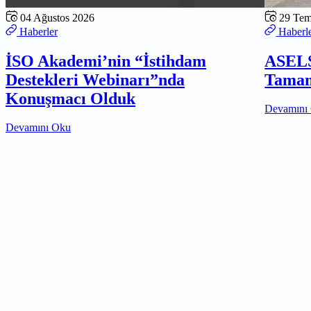
04 Ağustos 2026
29 Te
Haberler
Haberl
İSO Akademi’nin “İstihdam
ASELS
Destekleri Webinarı”nda
Tamam
Konuşmacı Olduk
Devamını
Devamını Oku