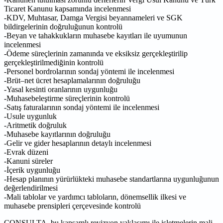
Ticaret Kanunu kapsamında incelenmesi
-KDV, Muhtasar, Damga Vergisi beyannameleri ve SGK
bildirgelerinin doğruluğunun kontrolü
-Beyan ve tahakkukların muhasebe kayıtları ile uyumunun
incelenmesi
-Ödeme süreçlerinin zamanında ve eksiksiz gerçekleştirilip
gerçekleştirilmediğinin kontrolü
-Personel bordrolarının sondaj yöntemi ile incelenmesi
-Brüt–net ücret hesaplamalarının doğruluğu
-Yasal kesinti oranlarının uygunluğu
-Muhasebeleştirme süreçlerinin kontrolü
-Satış faturalarının sondaj yöntemi ile incelenmesi
-Usule uygunluk
-Aritmetik doğruluk
-Muhasebe kayıtlarının doğruluğu
-Gelir ve gider hesaplarının detaylı incelenmesi
-Evrak düzeni
-Kanuni süreler
-İçerik uygunluğu
-Hesap planının yürürlükteki muhasebe standartlarına uygunluğunun
değerlendirilmesi
-Mali tablolar ve yardımcı tabloların, dönemsellik ilkesi ve
muhasebe prensipleri çerçevesinde kontrolü
CONSULTA, bu kapsamlı revizyon yaklaşımı ile işletmelerin mali