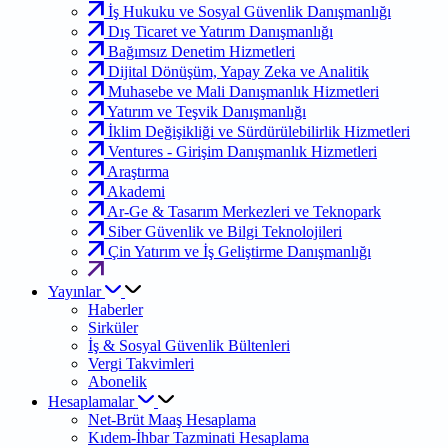
İş Hukuku ve Sosyal Güvenlik Danışmanlığı
Dış Ticaret ve Yatırım Danışmanlığı
Bağımsız Denetim Hizmetleri
Dijital Dönüşüm, Yapay Zeka ve Analitik
Muhasebe ve Mali Danışmanlık Hizmetleri
Yatırım ve Teşvik Danışmanlığı
İklim Değişikliği ve Sürdürülebilirlik Hizmetleri
Ventures - Girişim Danışmanlık Hizmetleri
Araştırma
Akademi
Ar-Ge & Tasarım Merkezleri ve Teknopark
Siber Güvenlik ve Bilgi Teknolojileri
Çin Yatırım ve İş Geliştirme Danışmanlığı
Yayınlar
Haberler
Sirküler
İş & Sosyal Güvenlik Bültenleri
Vergi Takvimleri
Abonelik
Hesaplamalar
Net-Brüt Maaş Hesaplama
Kıdem-İhbar Tazminati Hesaplama