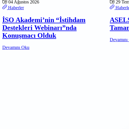
04 Ağustos 2026
29 Te
Haberler
Haberl
İSO Akademi’nin “İstihdam
ASELS
Destekleri Webinarı”nda
Tamam
Konuşmacı Olduk
Devamını
Devamını Oku