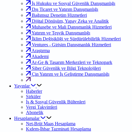
İş Hukuku ve Sosyal Güvenlik Danışmanlığı
Dış Ticaret ve Yatırım Danışmanlığı
Bağımsız Denetim Hizmetleri
Dijital Dönüşüm, Yapay Zeka ve Analitik
Muhasebe ve Mali Danışmanlık Hizmetleri
Yatırım ve Teşvik Danışmanlığı
İklim Değişikliği ve Sürdürülebilirlik Hizmetleri
Ventures - Girişim Danışmanlık Hizmetleri
Araştırma
Akademi
Ar-Ge & Tasarım Merkezleri ve Teknopark
Siber Güvenlik ve Bilgi Teknolojileri
Çin Yatırım ve İş Geliştirme Danışmanlığı
Yayınlar
Haberler
Sirküler
İş & Sosyal Güvenlik Bültenleri
Vergi Takvimleri
Abonelik
Hesaplamalar
Net-Brüt Maaş Hesaplama
Kıdem-İhbar Tazminati Hesaplama