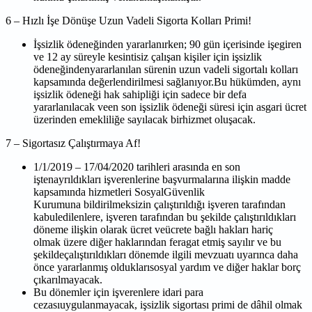
6 – Hızlı İşe Dönüşe Uzun Vadeli Sigorta Kolları Primi!
İşsizlik ödeneğinden yararlanırken; 90 gün içerisinde işegiren
ve 12 ay süreyle
kesintisiz çalışan kişiler için işsizlik
ödeneğindenyararlanılan sürenin uzun vadeli
sigortalı kolları
kapsamında değerlendirilmesi sağlanıyor.Bu hükümden, aynı
işsizlik
ödeneği hak sahipliği için sadece bir defa
yararlanılacak veen son işsizlik ödeneği
süresi için asgari ücret
üzerinden emekliliğe sayılacak birhizmet oluşacak.
7 – Sigortasız Çalıştırmaya Af!
1/1/2019 – 17/04/2020 tarihleri arasında en son
iştenayrıldıkları işverenlerine
başvurmalarına ilişkin madde
kapsamında hizmetleri SosyalGüvenlik
Kurumuna
bildirilmeksizin çalıştırıldığı işveren tarafından
kabuledilenlere, işveren tarafından bu
şekilde çalıştırıldıkları
döneme ilişkin olarak ücret veücrete bağlı hakları hariç
olmak
üzere diğer haklarından feragat etmiş sayılır ve bu
şekildeçalıştırıldıkları dönemde
ilgili mevzuatı uyarınca daha
önce yararlanmış olduklarısosyal yardım ve diğer haklar
borç
çıkarılmayacak.
Bu dönemler için işverenlere idari para
cezasıuygulanmayacak, işsizlik sigortası primi
de dâhil olmak