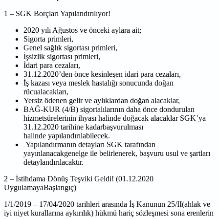
1 – SGK Borçları Yapılandırılıyor!
2020 yılı Ağustos ve önceki aylara ait;
Sigorta primleri,
Genel sağlık sigortası primleri,
İşsizlik sigortası primleri,
İdari para cezaları,
31.12.2020’den önce kesinleşen idari para cezaları,
İş kazası veya meslek hastalığı sonucunda doğan
rücualacakları,
Yersiz ödenen gelir ve aylıklardan doğan alacaklar,
BAĞ-KUR (4/B) sigortalılarının daha önce dondurulan
hizmetsürelerinin ihyası halinde
doğacak alacaklar SGK’ya
31.12.2020 tarihine kadarbaşvurulması
halinde
yapılandırılabilecek.
Yapılandırmanın detayları SGK tarafından
yayınlanacakgenelge ile belirlenerek,
başvuru usul ve şartları
detaylandırılacaktır.
2 –
İstihdama Dönüş Teşviki Geldi! (01.12.2020
UygulamayaBaşlangıç)
1/1/2019 – 17/04/2020 tarihleri arasında İş Kanunun 25/II(ahlak ve
iyi niyet kurallarına aykırılık)
hükmü hariç sözleşmesi sona erenlerin