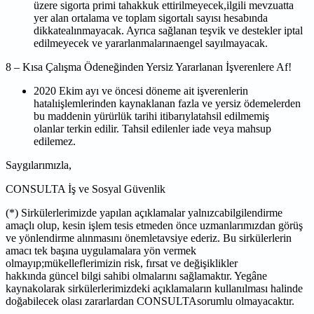
üzere sigorta primi tahakkuk ettirilmeyecek,ilgili mevzuatta
yer alan
ortalama ve toplam sigortalı sayısı hesabında
dikkatealınmayacak. Ayrıca sağlanan
teşvik ve destekler iptal
edilmeyecek ve yararlanmalarınaengel sayılmayacak.
8 – Kısa Çalışma Ödeneğinden Yersiz Yararlanan İşverenlere Af!
2020 Ekim ayı ve öncesi döneme ait işverenlerin
hatalıişlemlerinden kaynaklanan fazla
ve yersiz ödemelerden
bu maddenin yürürlük tarihi itibarıylatahsil edilmemiş
olanlar
terkin edilir. Tahsil edilenler iade veya mahsup
edilemez.
Saygılarımızla,
CONSULTA İş ve Sosyal Güvenlik
(*) Sirkülerlerimizde yapılan açıklamalar yalnızcabilgilendirme
amaçlı olup, kesin işlem tesis etmeden
önce uzmanlarımızdan görüş
ve yönlendirme alınmasını önemletavsiye ederiz. Bu sirkülerlerin
amacı
tek başına uygulamalara yön vermek
olmayıp;mükelleflerimizin risk, fırsat ve değişiklikler
hakkında
güncel bilgi sahibi olmalarını sağlamaktır. Yegâne
kaynakolarak sirkülerlerimizdeki açıklamaların
kullanılması halinde
doğabilecek olası zararlardan CONSULTAsorumlu olmayacaktır.