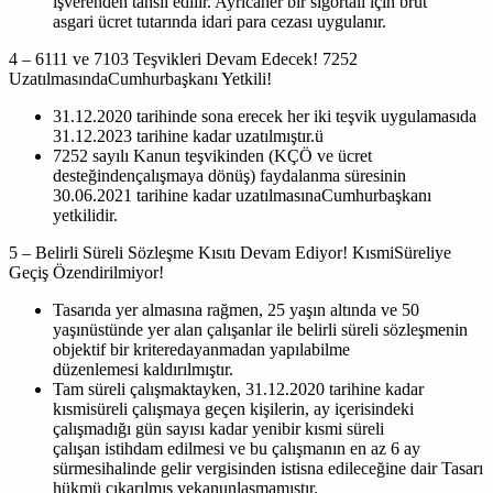
işverenden tahsil edilir. Ayrıcaher bir sigortalı için brüt
asgari
ücret tutarında idari para cezası uygulanır.
4 – 6111 ve 7103 Teşvikleri Devam Edecek! 7252
UzatılmasındaCumhurbaşkanı Yetkili!
31.12.2020 tarihinde sona erecek her iki teşvik uygulamasıda
31.12.2023 tarihine
kadar uzatılmıştır.ü
7252 sayılı Kanun teşvikinden (KÇÖ ve ücret
desteğindençalışmaya dönüş) faydalanma
süresinin
30.06.2021 tarihine kadar uzatılmasınaCumhurbaşkanı
yetkilidir.
5 – Belirli Süreli Sözleşme Kısıtı Devam Ediyor! KısmiSüreliye
Geçiş Özendirilmiyor!
Tasarıda yer almasına rağmen, 25 yaşın altında ve 50
yaşınüstünde yer alan çalışanlar
ile belirli süreli sözleşmenin
objektif bir kriteredayanmadan yapılabilme
düzenlemesi
kaldırılmıştır.
Tam süreli çalışmaktayken, 31.12.2020 tarihine kadar
kısmisüreli çalışmaya geçen
kişilerin, ay içerisindeki
çalışmadığı gün sayısı kadar yenibir kısmi süreli
çalışan
istihdam edilmesi ve bu çalışmanın en az 6 ay
sürmesihalinde gelir vergisinden istisna
edileceğine dair Tasarı
hükmü çıkarılmış vekanunlaşmamıştır.