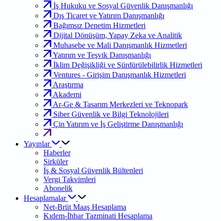
İş Hukuku ve Sosyal Güvenlik Danışmanlığı
Dış Ticaret ve Yatırım Danışmanlığı
Bağımsız Denetim Hizmetleri
Dijital Dönüşüm, Yapay Zeka ve Analitik
Muhasebe ve Mali Danışmanlık Hizmetleri
Yatırım ve Teşvik Danışmanlığı
İklim Değişikliği ve Sürdürülebilirlik Hizmetleri
Ventures - Girişim Danışmanlık Hizmetleri
Araştırma
Akademi
Ar-Ge & Tasarım Merkezleri ve Teknopark
Siber Güvenlik ve Bilgi Teknolojileri
Çin Yatırım ve İş Geliştirme Danışmanlığı
Yayınlar
Haberler
Sirküler
İş & Sosyal Güvenlik Bültenleri
Vergi Takvimleri
Abonelik
Hesaplamalar
Net-Brüt Maaş Hesaplama
Kıdem-İhbar Tazminati Hesaplama