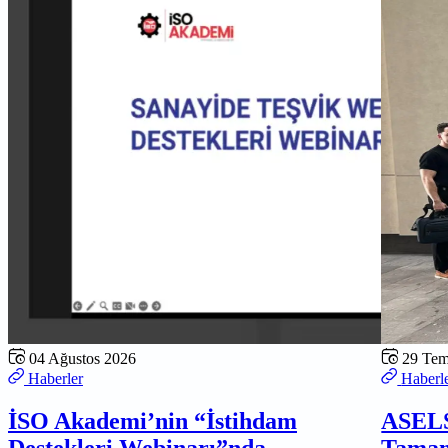
04 Ağustos 2026
29 Te
Haberler
Haberl
İSO Akademi’nin “İstihdam
ASELS
Destekleri Webinarı”nda
Tamam