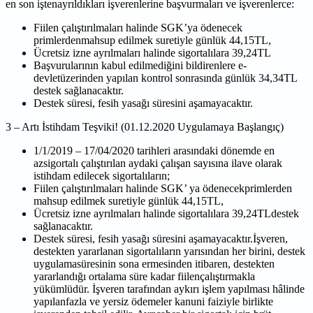
en son iştenayrıldıkları işverenlerine başvurmaları ve
işverenlerce:
Fiilen çalıştırılmaları halinde SGK’ya ödenecek
primlerdenmahsup edilmek suretiyle
günlük 44,15TL,
Ücretsiz izne ayrılmaları halinde sigortalılara 39,24TL
Başvurularının kabul edilmediğini bildirenlere e-
devletüzerinden yapılan kontrol
sonrasında günlük 34,34TL
destek sağlanacaktır.
Destek süresi, fesih yasağı süresini aşamayacaktır.
3 – Artı İstihdam Teşviki! (01.12.2020 Uygulamaya Başlangıç)
1/1/2019 – 17/04/2020 tarihleri arasındaki dönemde en
azsigortalı çalıştırılan aydaki çalışan
sayısına ilave olarak
istihdam edilecek sigortalıların;
Fiilen çalıştırılmaları halinde SGK’ ya ödenecekprimlerden
mahsup edilmek suretiyle
günlük 44,15TL,
Ücretsiz izne ayrılmaları halinde sigortalılara 39,24TLdestek
sağlanacaktır.
Destek süresi, fesih yasağı süresini aşamayacaktır.İşveren,
destekten yararlanan
sigortalıların yarısından her birini, destek
uygulamasüresinin sona ermesinden
itibaren, destekten
yararlandığı ortalama süre kadar fiilençalıştırmakla
yükümlüdür.
İşveren tarafından aykırı işlem yapılması hâlinde
yapılanfazla ve yersiz ödemeler
kanuni faiziyle birlikte